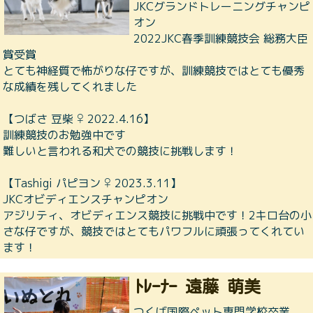
JKCグランドトレーニングチャンピ
オン
2022JKC春季訓練競技会 総務大臣
賞受賞
とても神経質で怖がりな仔ですが、訓練競技ではとても優秀
な成績を残してくれました
【つばさ 豆柴 ♀ 2022.4.16】
訓練競技のお勉強中です
難しいと言われる和犬での競技に挑戦します！
【Tashigi パピヨン ♀ 2023.3.11】
JKCオビディエンスチャンピオン
アジリティ、オビディエンス競技に挑戦中です！2キロ台の小
さな仔ですが、競技ではとてもパワフルに頑張ってくれてい
ます！
ﾄﾚｰﾅｰ 遠藤 萌美
つくば国際ペット専門学校卒業