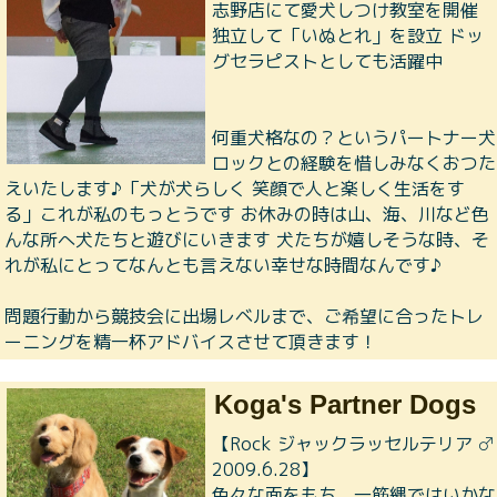
志野店にて愛犬しつけ教室を開催
独立して「いぬとれ」を設立 ドッ
グセラピストとしても活躍中
何重犬格なの？というパートナー犬
ロックとの経験を惜しみなくおつた
えいたします♪「犬が犬らしく 笑顔で人と楽しく生活をす
る」これが私のもっとうです お休みの時は山、海、川など色
んな所へ犬たちと遊びにいきます 犬たちが嬉しそうな時、そ
れが私にとってなんとも言えない幸せな時間なんです♪
問題行動から競技会に出場レベルまで、ご希望に合ったトレ
ーニングを精一杯アドバイスさせて頂きます！
Koga's Partner Dogs
【Rock ジャックラッセルテリア ♂
2009.6.28】
色々な面をもち、一筋縄ではいかな