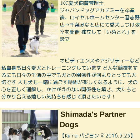
JKC愛犬飼育管理士
ジャパンドッグアカデミーを卒業
後、ロイヤルホームセンター習志野
店→千葉みなと店にて愛犬しつけ教
室を開催 独立して「いぬとれ」を
設立
オビディエンスやアジリティーなど
私自身も日々愛犬とトレーニングしています どんな競技をす
るにも日々の生活の中でも犬との関係性が何よりとっても大
切です 人も犬も一緒に過ごす時間が楽しくなるように、犬の
心を正しく理解し、かけがえのない関係性を築き、犬たちと
分かり合える嬉しい気持ちを感じて頂きたいです！
Shimada's Partner
Dogs
【Kuina パピヨン ♀ 2016.3.23】