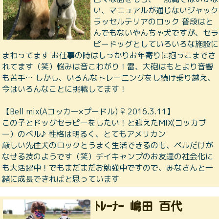
い、マニュアルが通じないジャック
ラッセルテリアのロック 普段はと
んでもないやんちゃ犬ですが、セラ
ピードッグとしていろいろな施設に
まわってます お仕事の時はしっかりお年寄りに抱っこまでさ
れてます（笑）悩みは音こわがり！雷、大砲はもとより音響
も苦手… しかし、いろんなトレーニングをし続け乗り越え、
今はいろんなことに挑戦してます！
【Bell mix(Aコッカー×プードル) ♀ 2016.3.11】
この子とドッグセラピーをしたい！と迎えたMIX(コッカプ
ー）のベル♪ 性格は明るく、とてもアメリカン
厳しい先住犬のロックとうまく生活できるのも、ベルだけが
なせる技のようです（笑）デイキャンプのお友達の社会化に
も大活躍中！でもまだまだお勉強中ですので、みなさんと一
緒に成長できればと思っています
ﾄﾚｰﾅｰ 嶋田 百代