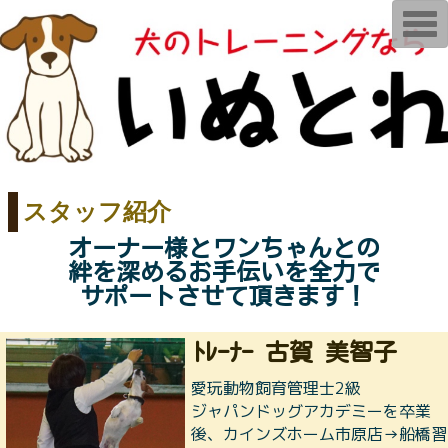
T
o
g
g
l
e
n
a
v
i
g
a
t
スタッフ紹介
i
o
n
オーナー様とワンちゃんとの
絆を深めるお手伝いを全力で
サポートさせて頂きます！
ﾄﾚｰﾅｰ 古賀 美智子
愛玩動物飼育管理士2級
ジャパンドッグアカデミーを卒業
後、カインズホーム市原店→船橋習